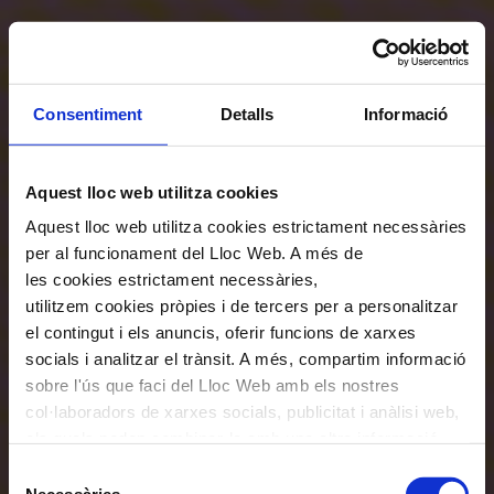
Consentiment
Detalls
Informació
Aquest lloc web utilitza cookies
Aquest lloc web utilitza cookies estrictament necessàries
per al funcionament del Lloc Web. A més de
les cookies estrictament necessàries,
utilitzem cookies pròpies i de tercers per a personalitzar
el contingut i els anuncis, oferir funcions de xarxes
socials i analitzar el trànsit. A més, compartim informació
sobre l'ús que faci del Lloc Web amb els nostres
col·laboradors de xarxes socials, publicitat i anàlisi web,
els quals poden combinar-la amb una altra informació
que els hagi proporcionat o que hagin recopilat a través
Selecció
de l'ús que hagi fet dels seus serveis. En el quadre
Necessàries