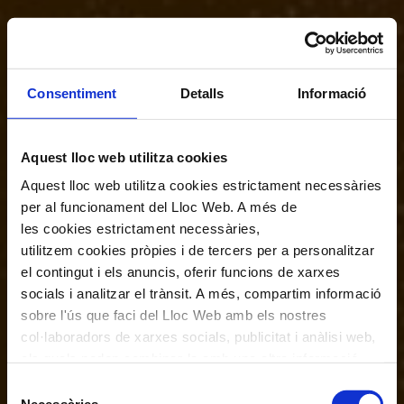
Consentiment
Detalls
Informació
Aquest lloc web utilitza cookies
Aquest lloc web utilitza cookies estrictament necessàries
per al funcionament del Lloc Web. A més de
les cookies estrictament necessàries,
utilitzem cookies pròpies i de tercers per a personalitzar
el contingut i els anuncis, oferir funcions de xarxes
socials i analitzar el trànsit. A més, compartim informació
sobre l'ús que faci del Lloc Web amb els nostres
col·laboradors de xarxes socials, publicitat i anàlisi web,
els quals poden combinar-la amb una altra informació
que els hagi proporcionat o que hagin recopilat a través
Selecció
de l'ús que hagi fet dels seus serveis. En el quadre
Necessàries