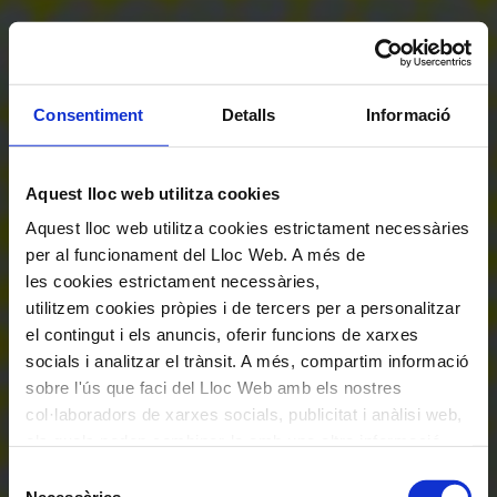
Consentiment
Detalls
Informació
Aquest lloc web utilitza cookies
Aquest lloc web utilitza cookies estrictament necessàries
per al funcionament del Lloc Web. A més de
les cookies estrictament necessàries,
utilitzem cookies pròpies i de tercers per a personalitzar
el contingut i els anuncis, oferir funcions de xarxes
socials i analitzar el trànsit. A més, compartim informació
sobre l'ús que faci del Lloc Web amb els nostres
col·laboradors de xarxes socials, publicitat i anàlisi web,
els quals poden combinar-la amb una altra informació
que els hagi proporcionat o que hagin recopilat a través
Selecció
de l'ús que hagi fet dels seus serveis. En el quadre
Necessàries