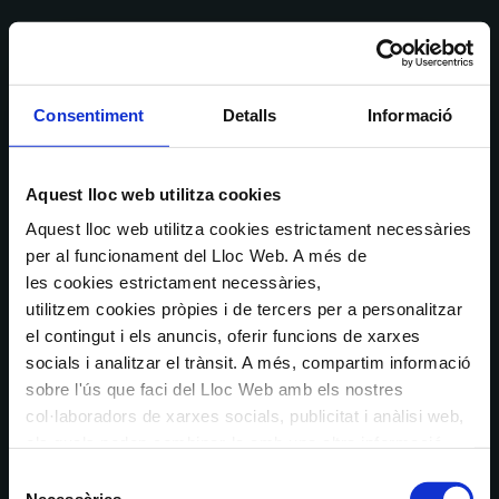
Consentiment
Detalls
Informació
Aquest lloc web utilitza cookies
Aquest lloc web utilitza cookies estrictament necessàries
per al funcionament del Lloc Web. A més de
les cookies estrictament necessàries,
utilitzem cookies pròpies i de tercers per a personalitzar
el contingut i els anuncis, oferir funcions de xarxes
socials i analitzar el trànsit. A més, compartim informació
sobre l'ús que faci del Lloc Web amb els nostres
col·laboradors de xarxes socials, publicitat i anàlisi web,
els quals poden combinar-la amb una altra informació
que els hagi proporcionat o que hagin recopilat a través
Selecció
de l'ús que hagi fet dels seus serveis. En el quadre
Necessàries