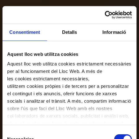
Consentiment
Detalls
Informació
Aquest lloc web utilitza cookies
Aquest lloc web utilitza cookies estrictament necessàries
per al funcionament del Lloc Web. A més de
les cookies estrictament necessàries,
utilitzem cookies pròpies i de tercers per a personalitzar
el contingut i els anuncis, oferir funcions de xarxes
socials i analitzar el trànsit. A més, compartim informació
sobre l'ús que faci del Lloc Web amb els nostres
col·laboradors de xarxes socials, publicitat i anàlisi web,
els quals poden combinar-la amb una altra informació
que els hagi proporcionat o que hagin recopilat a través
Selecció
de l'ús que hagi fet dels seus serveis. En el quadre
Necessàries