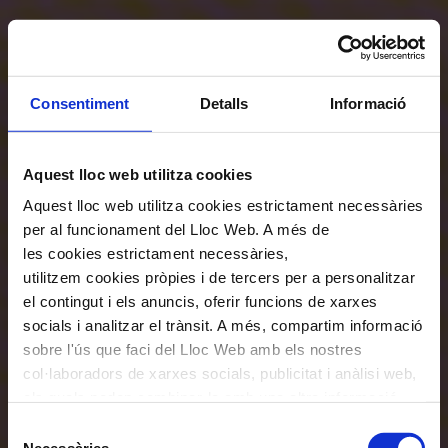
Consentiment
Detalls
Informació
Aquest lloc web utilitza cookies
Aquest lloc web utilitza cookies estrictament necessàries
per al funcionament del Lloc Web. A més de
les cookies estrictament necessàries,
utilitzem cookies pròpies i de tercers per a personalitzar
el contingut i els anuncis, oferir funcions de xarxes
socials i analitzar el trànsit. A més, compartim informació
sobre l'ús que faci del Lloc Web amb els nostres
col·laboradors de xarxes socials, publicitat i anàlisi web,
els quals poden combinar-la amb una altra informació
que els hagi proporcionat o que hagin recopilat a través
Selecció
de l'ús que hagi fet dels seus serveis. En el quadre
Necessàries