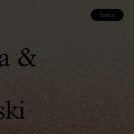
Índex
a &
ski