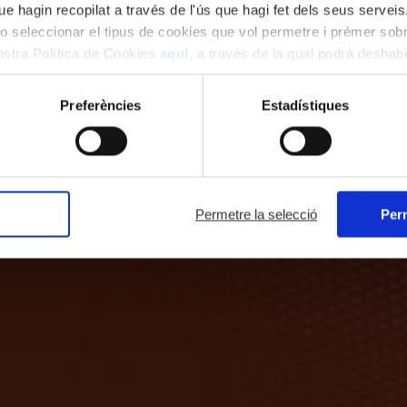
e hagin recopilat a través de l'ús que hagi fet dels seus serveis.
o seleccionar el tipus de cookies que vol permetre i prémer sobr
nostra Política de Cookies
aquí
, a través de la qual podrà deshabil
ment.
Preferències
Estadístiques
Permetre la selecció
Perm