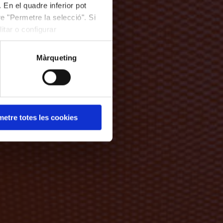
 En el quadre inferior pot
e "Permetre la selecció". Si
itar o configurar
Màrqueting
etre totes les cookies