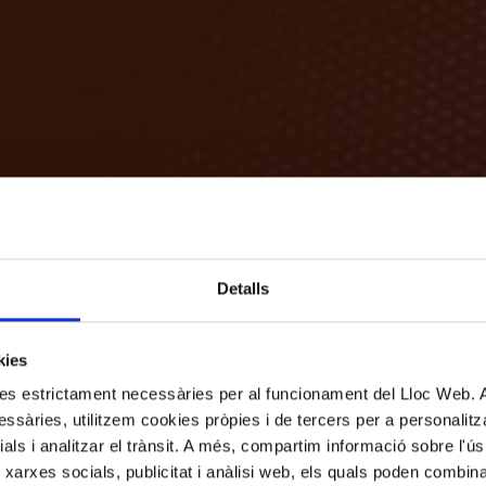
Detalls
kies
kies estrictament necessàries per al funcionament del Lloc Web.
ssàries, utilitzem cookies pròpies i de tercers per a personalitza
ials i analitzar el trànsit. A més, compartim informació sobre l'
 xarxes socials, publicitat i anàlisi web, els quals poden combin