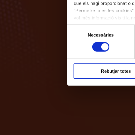
que els hagi proporcionat o qu
“Permetre totes les cookies” 
vol més informació visiti la 
les cookies en qualsevol mo
Selecció
Necessàries
de
consentiment
Rebutjar totes