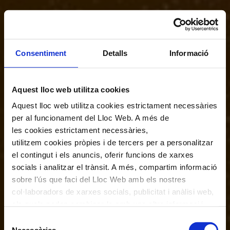
Consentiment
Detalls
Informació
Aquest lloc web utilitza cookies
Aquest lloc web utilitza cookies estrictament necessàries
per al funcionament del Lloc Web. A més de
les cookies estrictament necessàries,
utilitzem cookies pròpies i de tercers per a personalitzar
el contingut i els anuncis, oferir funcions de xarxes
socials i analitzar el trànsit. A més, compartim informació
sobre l'ús que faci del Lloc Web amb els nostres
col·laboradors de xarxes socials, publicitat i anàlisi web,
els quals poden combinar-la amb una altra informació
que els hagi proporcionat o que hagin recopilat a través
Selecció
de l'ús que hagi fet dels seus serveis. En el quadre
Necessàries