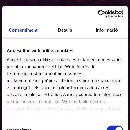
Consentiment
Detalls
Informació
Aquest lloc web utilitza cookies
Aquest lloc web utilitza cookies estrictament necessàries
per al funcionament del Lloc Web. A més de
les cookies estrictament necessàries,
utilitzem cookies pròpies i de tercers per a personalitzar
el contingut i els anuncis, oferir funcions de xarxes
socials i analitzar el trànsit. A més, compartim informació
sobre l'ús que faci del Lloc Web amb els nostres
col·laboradors de xarxes socials, publicitat i anàlisi web,
els quals poden combinar-la amb una altra informació
que els hagi proporcionat o que hagin recopilat a través
Selecció
de l'ús que hagi fet dels seus serveis. En el quadre
Necessàries