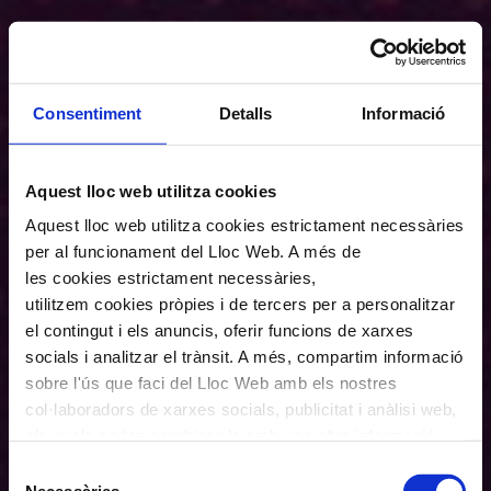
Consentiment
Detalls
Informació
Aquest lloc web utilitza cookies
Aquest lloc web utilitza cookies estrictament necessàries
per al funcionament del Lloc Web. A més de
les cookies estrictament necessàries,
utilitzem cookies pròpies i de tercers per a personalitzar
el contingut i els anuncis, oferir funcions de xarxes
socials i analitzar el trànsit. A més, compartim informació
sobre l'ús que faci del Lloc Web amb els nostres
col·laboradors de xarxes socials, publicitat i anàlisi web,
els quals poden combinar-la amb una altra informació
que els hagi proporcionat o que hagin recopilat a través
Selecció
de l'ús que hagi fet dels seus serveis. En el quadre
Necessàries