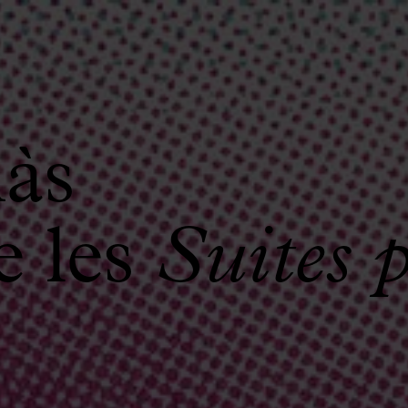
às
e les
Suites p