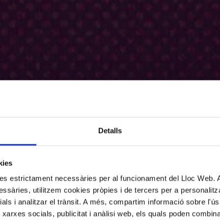
Detalls
kies
kies estrictament necessàries per al funcionament del Lloc Web.
ssàries, utilitzem cookies pròpies i de tercers per a personalitza
ials i analitzar el trànsit. A més, compartim informació sobre l'
 xarxes socials, publicitat i anàlisi web, els quals poden combin