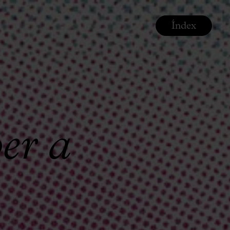
Índex
er a