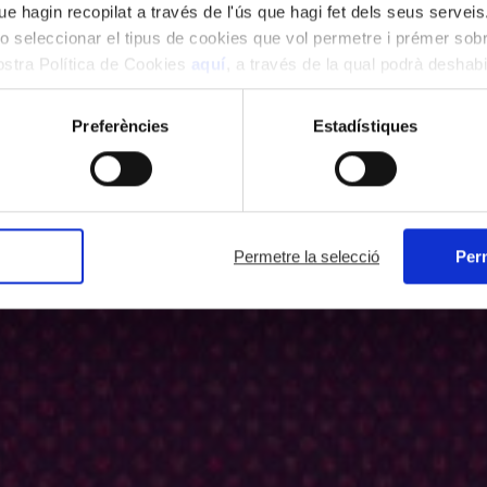
e hagin recopilat a través de l'ús que hagi fet dels seus serveis.
o seleccionar el tipus de cookies que vol permetre i prémer sobr
nostra Política de Cookies
aquí
, a través de la qual podrà deshabil
ment.
Preferències
Estadístiques
Permetre la selecció
Perm