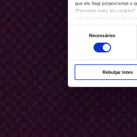
que els hagi proporcionat o qu
“Permetre totes les cookies” 
vol més informació visiti la 
les cookies en qualsevol mo
Selecció
Necessàries
de
consentiment
Rebutjar totes