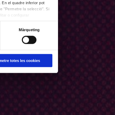
 En el quadre inferior pot
e "Permetre la selecció". Si
itar o configurar
Màrqueting
etre totes les cookies