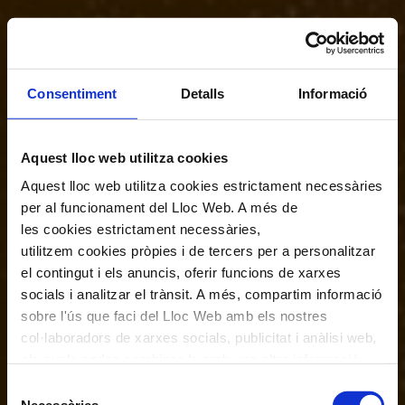
Consentiment
Detalls
Informació
Aquest lloc web utilitza cookies
Aquest lloc web utilitza cookies estrictament necessàries
per al funcionament del Lloc Web. A més de
les cookies estrictament necessàries,
utilitzem cookies pròpies i de tercers per a personalitzar
el contingut i els anuncis, oferir funcions de xarxes
socials i analitzar el trànsit. A més, compartim informació
sobre l'ús que faci del Lloc Web amb els nostres
col·laboradors de xarxes socials, publicitat i anàlisi web,
els quals poden combinar-la amb una altra informació
que els hagi proporcionat o que hagin recopilat a través
Selecció
de l'ús que hagi fet dels seus serveis. En el quadre
Necessàries