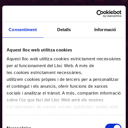
Consentiment
Detalls
Informació
Aquest lloc web utilitza cookies
Aquest lloc web utilitza cookies estrictament necessàries
per al funcionament del Lloc Web. A més de
les cookies estrictament necessàries,
utilitzem cookies pròpies i de tercers per a personalitzar
el contingut i els anuncis, oferir funcions de xarxes
socials i analitzar el trànsit. A més, compartim informació
sobre l'ús que faci del Lloc Web amb els nostres
col·laboradors de xarxes socials, publicitat i anàlisi web,
els quals poden combinar-la amb una altra informació
que els hagi proporcionat o que hagin recopilat a través
Selecció
de l'ús que hagi fet dels seus serveis. En el quadre
Necessàries