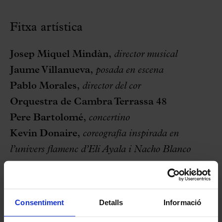
Fitxa artística
Josep Miquel Mindàn,
director musical
Jaume Villanueva,
posada en escena
Pablo Morales,
director del cor
Orquestra de Cambra Terrassa 48
Pere Bartolomé
,
concertino
Kevin Donaire,
coreografía inspirada en
l’univers flamenc d’Eli Ayala i Nacho Blanco
Òpera Popular de Barcelona, companyia
estable:
Consentiment
Detalls
Informació
Nataliia Matvieieva
,
Carmen